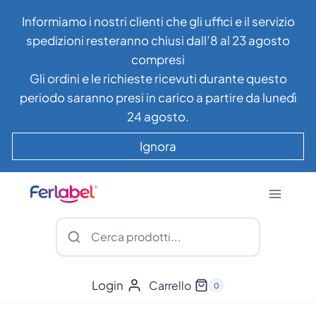
Salta
Informiamo i nostri clienti che gli uffici e il servizio
al
spedizioni resteranno chiusi dall’8 al 23 agosto
contenuto
compresi
Gli ordini e le richieste ricevuti durante questo
periodo saranno presi in carico a partire da lunedì
24 agosto.
Ignora
Login
Carrello
0