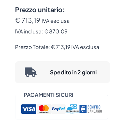
TSC
Risoluzione di Stampa:
24 dots/mm
600
Prezzo unitario:
(600 DPI)
DPI
€ 713,19
IVA esclusa
Tecnologia di Stampa:
Trasferimento
per
Termico / Termico Diretto
IVA inclusa:
€ 870,09
MH641P
Stampanti Compatibili:
TSC MH641P,
e
TSC MH641T
Prezzo Totale:
€
713,19
IVA esclusa
MH641T
(PH-
MH241-
Spedito in 2 giorni
0003)
quantità
PAGAMENTI SICURI