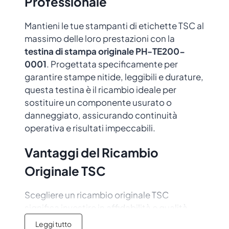
Professionale
Mantieni le tue stampanti di etichette TSC al
massimo delle loro prestazioni con la
testina di stampa originale PH-TE200-
0001
. Progettata specificamente per
garantire stampe nitide, leggibili e durature,
questa testina è il ricambio ideale per
sostituire un componente usurato o
danneggiato, assicurando continuità
operativa e risultati impeccabili.
Vantaggi del Ricambio
Originale TSC
Scegliere un ricambio originale TSC
significa investire in affidabilità e qualità.
Questa testina di stampa è stata prodotta
Leggi tutto