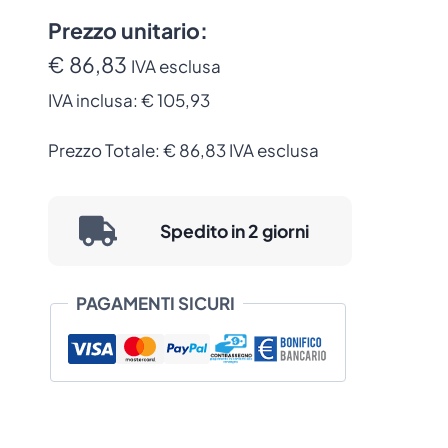
TSC
Risoluzione di Stampa:
8 Dots/mm (203
203
Prezzo unitario:
dpi)
dpi
Tipologia:
Componente di ricambio
€ 86,83
IVA esclusa
per
originale TSC
IVA inclusa:
€ 105,93
TE200
e
Prezzo Totale:
€
86,83
IVA esclusa
TE210
(PH-
TE200-
Spedito in 2 giorni
0001)
quantità
PAGAMENTI SICURI