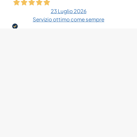
23 Luglio 2026
Servizio ottimo come sempre
Acquirente verificato
01 Luglio 2026
ottimo servizio, personale gentilissimo e
spedizione veloce
Acquirente verificato
01 Luglio 2026
Ritornato ad acquistare dopo precedente
positiva esperienza, devo confermare il tutto: