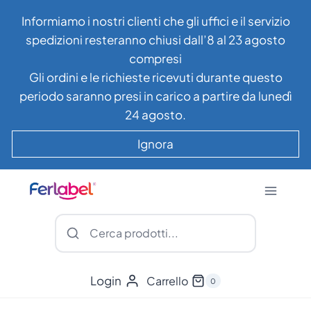
Salta
Informiamo i nostri clienti che gli uffici e il servizio
al
spedizioni resteranno chiusi dall’8 al 23 agosto
contenuto
compresi
Gli ordini e le richieste ricevuti durante questo
periodo saranno presi in carico a partire da lunedì
24 agosto.
Ignora
Login
Carrello
0