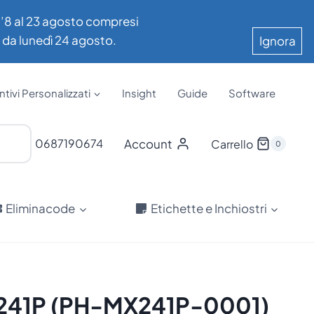
all’8 al 23 agosto compresi
e da lunedì 24 agosto.
Ignora
tivi Personalizzati
Insight
Guide
Software
Account
0687190674
Carrello
0
Eliminacode
Etichette e Inchiostri
 MX241P (PH-MX241P-0001)