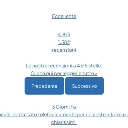
assicurare un ciclo di vita prolungato alla tua
stampante.
Eccellente
Caratteristiche Tecniche
4,8
/5
Principali
1.582
Prodotto:
Testina di Stampa Termica
recensioni
Marchio:
TSC
Codice Articolo:
PH-MX241P-0001
Le nostre recensioni a 4 e 5 stelle.
Risoluzione di Stampa:
203 dpi / 8 dots per
Clicca qui per leggerle tutte >
millimetro
Tecnologia:
Termica Diretta / Trasferimento
Precedente
Successivo
Termico
3 Giorni Fa
onale contattato telefonicamente per richieste informazio
chiarissimi.