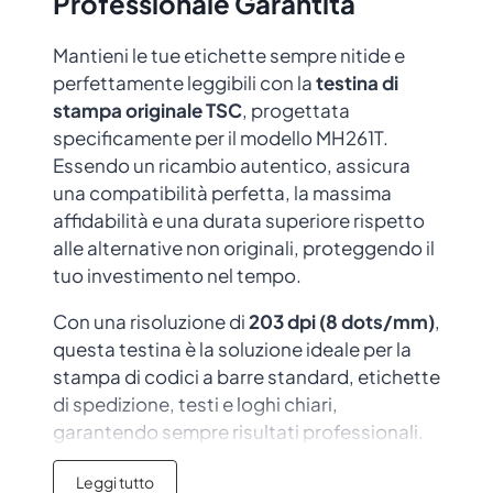
Professionale Garantita
Mantieni le tue etichette sempre nitide e
perfettamente leggibili con la
testina di
stampa originale TSC
, progettata
specificamente per il modello MH261T.
Essendo un ricambio autentico, assicura
una compatibilità perfetta, la massima
affidabilità e una durata superiore rispetto
alle alternative non originali, proteggendo il
tuo investimento nel tempo.
Con una risoluzione di
203 dpi (8 dots/mm)
,
questa testina è la soluzione ideale per la
stampa di codici a barre standard, etichette
di spedizione, testi e loghi chiari,
garantendo sempre risultati professionali.
Ripristina le Prestazioni della
Leggi tutto