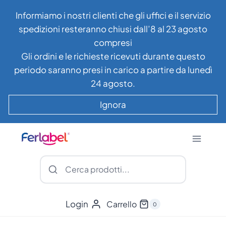
Salta
Informiamo i nostri clienti che gli uffici e il servizio
al
spedizioni resteranno chiusi dall’8 al 23 agosto
contenuto
compresi
Gli ordini e le richieste ricevuti durante questo
periodo saranno presi in carico a partire da lunedì
24 agosto.
Ignora
Login
Carrello
0