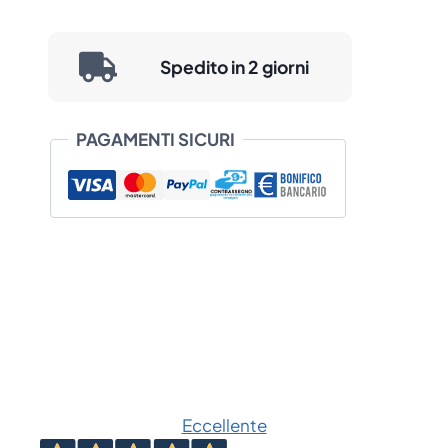
Risoluzione:
8 dots/mm (203 dpi)
Compatibilità Specifica:
TSC MH261T
Spedito in 2 giorni
Ordina ora per assicurarti stampe
impeccabili e mantenere la tua stampante
PAGAMENTI SICURI
TSC efficiente e performante.
Eccellente