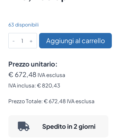
63 disponibili
Testina
Aggiungi al carrello
di
Stampa
Originale
Prezzo unitario:
Honeywell
€ 672,48
IVA esclusa
per
IVA inclusa:
€ 820,43
PX940,
203
Prezzo Totale:
€
672,48
IVA esclusa
dpi
quantità
Spedito in 2 giorni