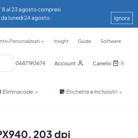
all’8 al 23 agosto compresi
e da lunedì 24 agosto.
Ignora
tivi Personalizzati
Insight
Guide
Software
Account
0687190674
Carrello
0
Eliminacode
Etichette e Inchiostri
 PX940, 203 dpi