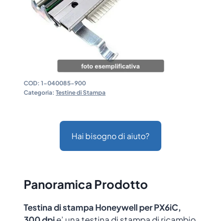
COD:
1-040085-900
Categoria:
Testine di Stampa
Hai bisogno di aiuto?
Panoramica Prodotto
Testina di stampa Honeywell per PX6iC,
300 dpi
e’ una testina di stampa di ricambio