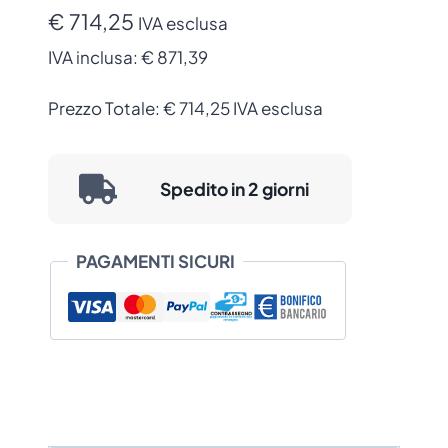
300
€ 714,25
IVA esclusa
dpi
IVA inclusa:
€ 871,39
quantità
Prezzo Totale:
€
714,25
IVA esclusa
Spedito in 2 giorni
PAGAMENTI SICURI