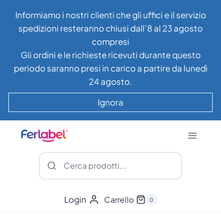
Salta
Informiamo i nostri clienti che gli uffici e il servizio
al
spedizioni resteranno chiusi dall’8 al 23 agosto
contenuto
compresi
Gli ordini e le richieste ricevuti durante questo
periodo saranno presi in carico a partire da lunedì
24 agosto.
Ignora
Login
Carrello
0