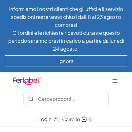
Salta
Informiamo i nostri clienti che gli uffici e il servizio
al
spedizioni resteranno chiusi dall’8 al 23 agosto
contenuto
compresi
Gli ordini e le richieste ricevuti durante questo
periodo saranno presi in carico a partire da lunedì
24 agosto.
Ignora
Login
Carrello
0