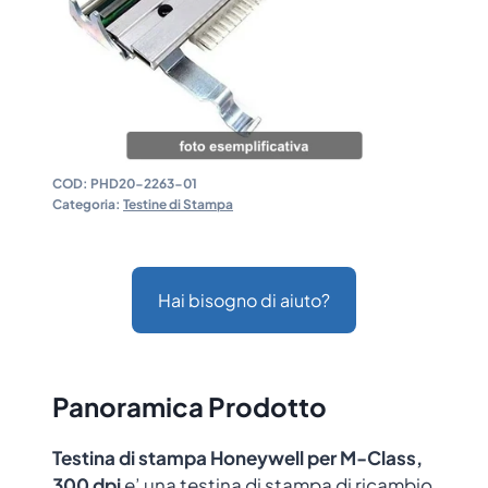
COD:
PHD20-2263-01
Categoria:
Testine di Stampa
Hai bisogno di aiuto?
Panoramica Prodotto
Testina di stampa Honeywell per M-Class,
300 dpi
e’ una testina di stampa di ricambio