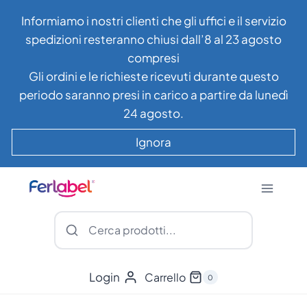
Salta
Informiamo i nostri clienti che gli uffici e il servizio
al
spedizioni resteranno chiusi dall’8 al 23 agosto
contenuto
compresi
Gli ordini e le richieste ricevuti durante questo
periodo saranno presi in carico a partire da lunedì
24 agosto.
Ignora
Login
Carrello
0