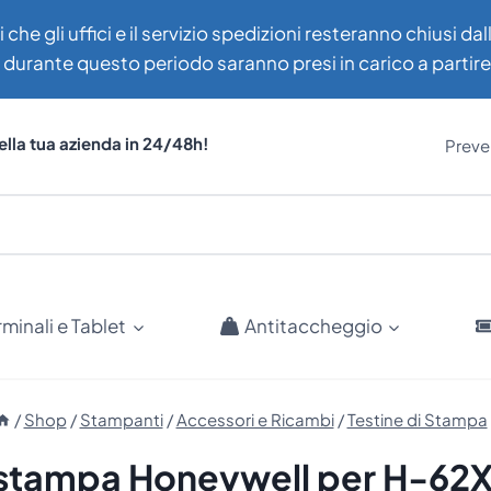
i che gli uffici e il servizio spedizioni resteranno chiusi d
uti durante questo periodo saranno presi in carico a partir
ella tua azienda in 24/48h!
Preven
rminali e Tablet
Antitaccheggio
/
Shop
/
Stampanti
/
Accessori e Ricambi
/
Testine di Stampa
i stampa Honeywell per H-62X