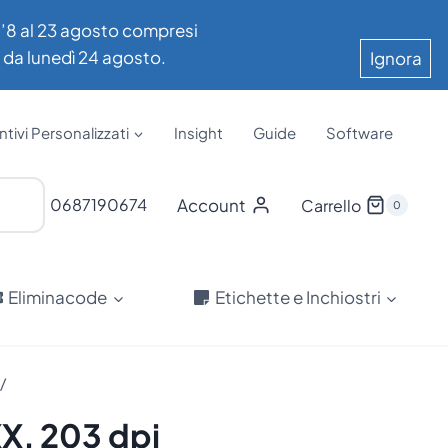
all’8 al 23 agosto compresi
e da lunedì 24 agosto.
Ignora
tivi Personalizzati
Insight
Guide
Software
Account
0687190674
Carrello
0
Eliminacode
Etichette e Inchiostri
/
X, 203 dpi