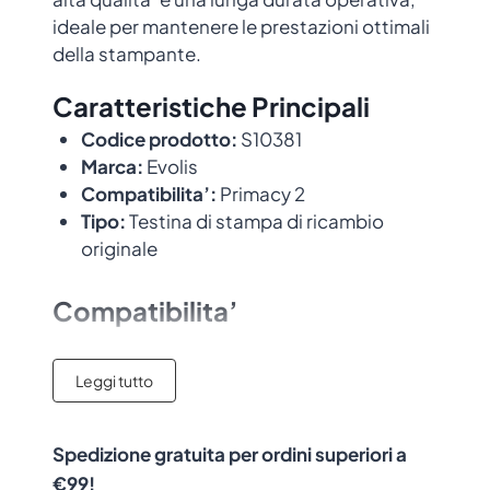
ideale per mantenere le prestazioni ottimali
della stampante.
Caratteristiche Principali
Codice prodotto:
S10381
Marca:
Evolis
Compatibilita’:
Primacy 2
Tipo:
Testina di stampa di ricambio
originale
Compatibilita’
Questa testina e’ compatibile con i
Leggi tutto
seguenti modelli di stampante:
Primacy 2
.
Progettata per integrarsi perfettamente
con le stampanti Evolis, garantendo risultati
Spedizione gratuita per ordini superiori a
di stampa professionali.
€99!