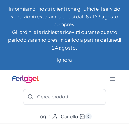
Salta
Informiamo i nostri clienti che gli uffici e il servizio
al
spedizioni resteranno chiusi dall’8 al 23 agosto
contenuto
compresi
Gli ordini e le richieste ricevuti durante questo
periodo saranno presi in carico a partire da lunedì
24 agosto.
Ignora
Login
Carrello
0