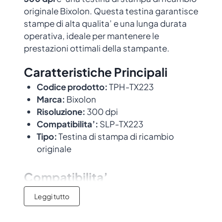
originale Bixolon. Questa testina garantisce
stampe di alta qualita’ e una lunga durata
operativa, ideale per mantenere le
prestazioni ottimali della stampante.
Caratteristiche Principali
Codice prodotto:
TPH-TX223
Marca:
Bixolon
Risoluzione:
300 dpi
Compatibilita’:
SLP-TX223
Tipo:
Testina di stampa di ricambio
originale
Compatibilita’
Leggi tutto
Questa testina e’ compatibile con i
seguenti modelli di stampante:
SLP-TX223
.