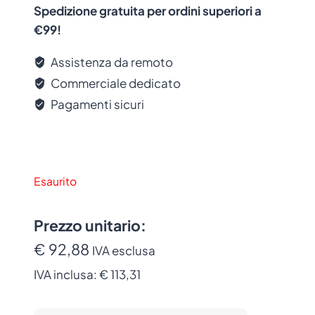
Progettata per integrarsi perfettamente
Spedizione gratuita per ordini superiori a
con le stampanti Bixolon, garantendo
€99!
risultati di stampa professionali.
Assistenza da remoto
Applicazioni Consigliate
Commerciale dedicato
Pagamenti sicuri
La sostituzione periodica della testina di
stampa e’ essenziale per mantenere la
qualita’ di stampa ottimale. Consigliata per
ambienti
retail
,
logistica
,
magazzino
,
produzione
e
sanita’
dove la qualita’ di
Esaurito
stampa di etichette e codici a barre e’
fondamentale.
Prezzo unitario:
€ 92,88
IVA esclusa
IVA inclusa:
€ 113,31