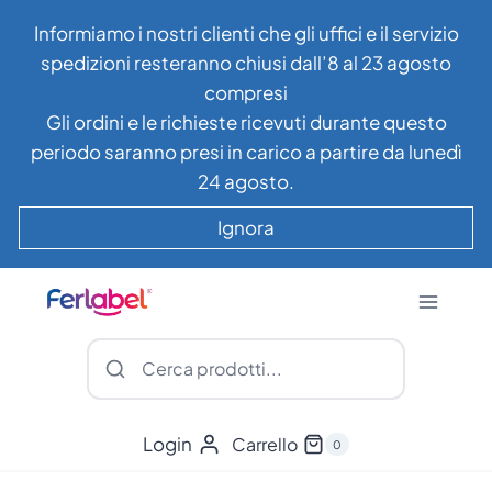
Salta
Informiamo i nostri clienti che gli uffici e il servizio
al
spedizioni resteranno chiusi dall’8 al 23 agosto
contenuto
compresi
Gli ordini e le richieste ricevuti durante questo
periodo saranno presi in carico a partire da lunedì
24 agosto.
Ignora
Login
Carrello
0