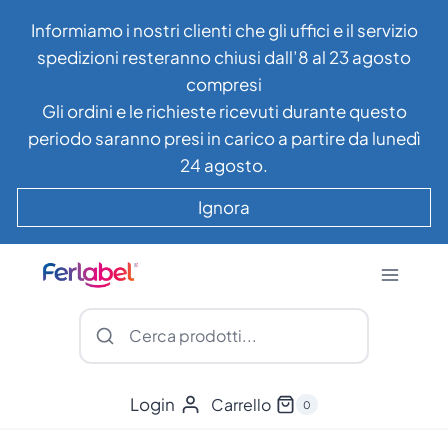
Salta
Informiamo i nostri clienti che gli uffici e il servizio
al
spedizioni resteranno chiusi dall’8 al 23 agosto
contenuto
compresi
Gli ordini e le richieste ricevuti durante questo
periodo saranno presi in carico a partire da lunedì
24 agosto.
Ignora
Login
Carrello
0