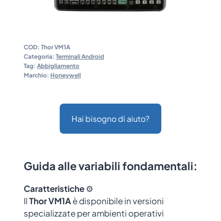
COD:
Thor VM1A
Categoria:
Terminali Android
Tag:
Abbigliamento
Marchio:
Honeywell
Hai bisogno di aiuto?
Guida alle variabili fondamentali:
Caratteristiche
⚙️
Il
Thor VM1A
è disponibile in versioni
specializzate per ambienti operativi