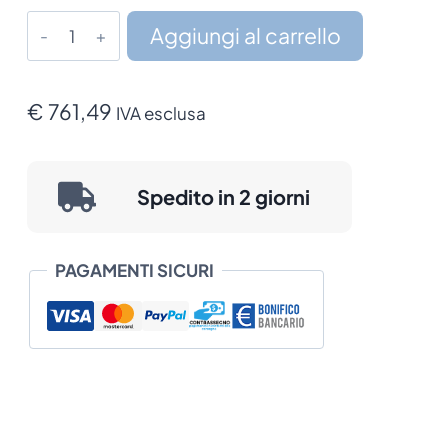
Terminale
Aggiungi al carrello
Datalogic
Memor
11
€
761,49
IVA esclusa
HC
quantità
Spedito in 2 giorni
PAGAMENTI SICURI