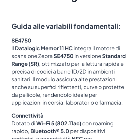
Guida alle variabili fondamentali:
SE4750
Il
Datalogic Memor 11 HC
integra il motore di
scansione Zebra
SE4750
in versione
Standard
Range (SR)
, ottimizzato per la lettura rapida e
precisa di codici a barre 1D/2D in ambienti
sanitari. Il modulo assicura alte prestazioni
anche su superfici riflettenti, curve o protette
da pellicole, rendendolo ideale per
applicazioni in corsia, laboratorio o farmacia.
Connettività
Dotato di
Wi-Fi 5 (802.11ac)
con roaming
rapido,
Bluetooth® 5.0
per dispositivi
periferici, e connettività
NFC
per