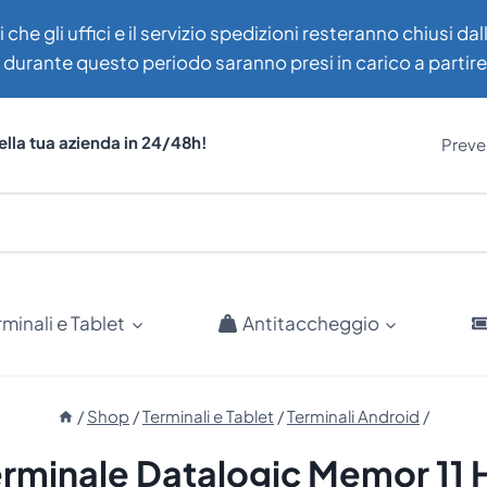
i che gli uffici e il servizio spedizioni resteranno chiusi d
uti durante questo periodo saranno presi in carico a partir
ella tua azienda in 24/48h!
Preven
rminali e Tablet
Antitaccheggio
/
Shop
/
Terminali e Tablet
/
Terminali Android
/
erminale Datalogic Memor 11 