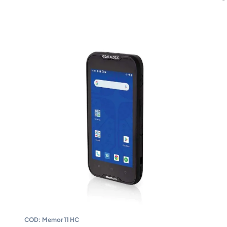
COD:
Memor 11 HC