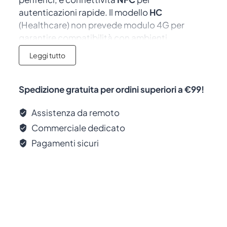
autenticazioni rapide. Il modello
HC
(Healthcare) non prevede modulo 4G per
garantire compatibilità con ambienti
ospedalieri sensibili, ma supporta pienamente
Leggi tutto
le comunicazioni wireless interne sicure e
stabili.
Spedizione gratuita per ordini superiori a €99!
Assistenza da remoto
Commerciale dedicato
Pagamenti sicuri