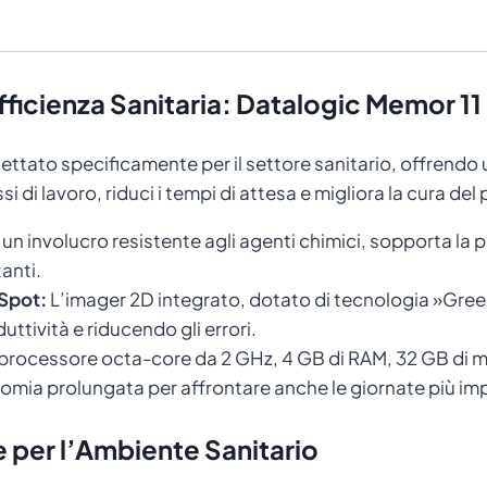
’Efficienza Sanitaria: Datalogic Memor 1
ettato specificamente per il settore sanitario, offrendo
ssi di lavoro, riduci i tempi di attesa e migliora la cura d
n involucro resistente agli agenti chimici, sopporta la pu
anti.
Spot:
L’imager 2D integrato, dotato di tecnologia »Gree
ttività e riducendo gli errori.
 processore octa-core da 2 GHz, 4 GB di RAM, 32 GB di me
nomia prolungata per affrontare anche le giornate più im
e per l’Ambiente Sanitario