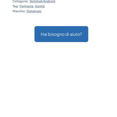
Categoria:
Terminali Android
Tag:
Farmacia
,
Sanità
Marchio:
Datalogic
Hai bisogno di aiuto?