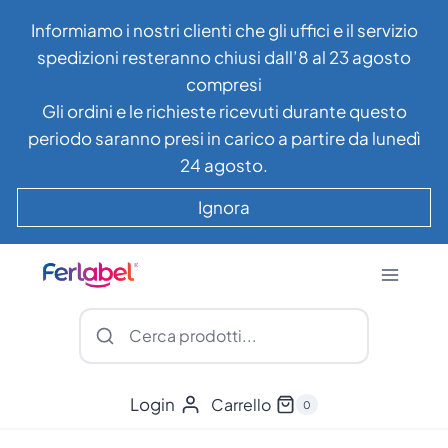
Salta
Informiamo i nostri clienti che gli uffici e il servizio
al
spedizioni resteranno chiusi dall’8 al 23 agosto
contenuto
compresi
Gli ordini e le richieste ricevuti durante questo
periodo saranno presi in carico a partire da lunedì
24 agosto.
Ignora
Login
Carrello
0