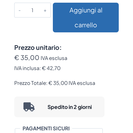
Tendinastro
Aggiungi al
Eliminacode
da
carrello
Parete
cm
190
Prezzo unitario:
con
€ 35,00
IVA esclusa
Nastro
IVA inclusa:
€ 42,70
Rosso
per
Prezzo Totale:
€
35,00
IVA esclusa
Colonnina
Privacy
quantità
Spedito in 2 giorni
PAGAMENTI SICURI