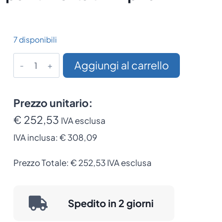
7 disponibili
Stazione
Aggiungi al carrello
di
Ricarica
a
Prezzo unitario:
4
€ 252,53
IVA esclusa
Slot
IVA inclusa:
€ 308,09
TSC
per
Prezzo Totale:
€
252,53
IVA esclusa
Batterie
Stampanti
Portatili
Spedito in 2 giorni
Alpha
quantità