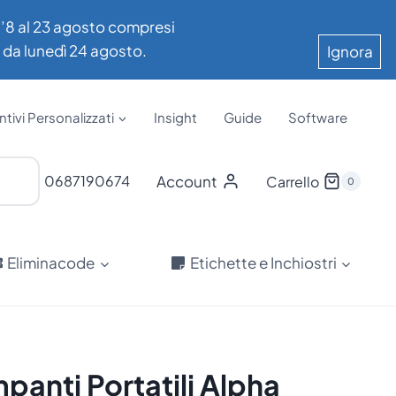
all’8 al 23 agosto compresi
e da lunedì 24 agosto.
Ignora
tivi Personalizzati
Insight
Guide
Software
Account
0687190674
Carrello
0
Eliminacode
Etichette e Inchiostri
mpanti Portatili Alpha