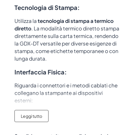
Tecnologia di Stampa
:
Utilizza la
tecnologia di stampa a
termico
diretto
. La modalità termico diretto stampa
direttamente sulla carta termica, rendendo
la GDX-DT versatile per diverse esigenze di
stampa, come etichette temporanee o con
lunga durata.
Interfaccia Fisica:
Riguarda i connettori e i metodi cablati che
collegano la stampante ai dispositivi
esterni:
USB
: È l’interfaccia più comune,
Leggi tutto
semplice da configurare e adatta per un
collegamento diretto con un computer.