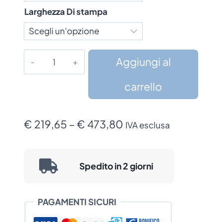
Larghezza Di stampa
Stampante
Aggiungi al
Godex
GDX-
carrello
DT
quantità
Fascia
€
219,65
–
€
473,80
IVA esclusa
di
prezzo:
Spedito in 2 giorni
da
€ 219,65
PAGAMENTI SICURI
a