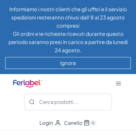
Salta
Informiamo i nostri clienti che gli uffici e il servizio
al
spedizioni resteranno chiusi dall’8 al 23 agosto
contenuto
compresi
Gli ordini e le richieste ricevuti durante questo
periodo saranno presi in carico a partire da lunedì
24 agosto.
Ignora
Login
Carrello
0