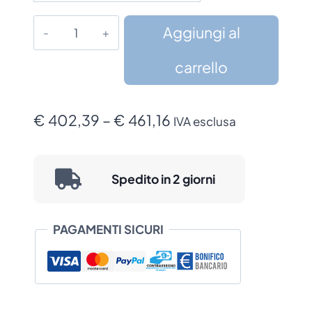
Stampante
Aggiungi al
Brother
PJ-
carrello
86
quantità
Fascia
€
402,39
–
€
461,16
IVA esclusa
di
prezzo:
Spedito in 2 giorni
da
€ 402,39
PAGAMENTI SICURI
a
€ 461,16