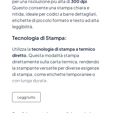
per una risoluzione più alta di
300 dpi
.
Questo consente una stampa chiara e
nitida, ideale per codici a barre dettagliati,
etichette di piccolo formato e testo ad alta
leggibilità.
Tecnologia di Stampa
:
Utilizza la
tecnologia di stampa a
termico
diretto.
Questa modalità stampa
direttamente sulla carta termica, rendendo
la stampante versatile per diverse esigenze
di stampa, come etichette temporanee o
con lunga durata.
Interfaccia Fisica:
Leggi tutto
Riguarda i connettori e i metodi cablati che
collegano la stampante ai dispositivi