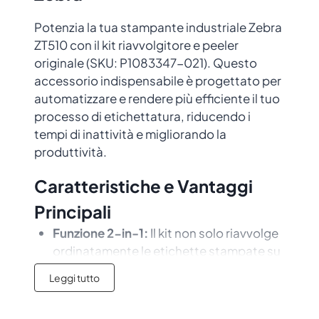
Potenzia la tua stampante industriale Zebra
ZT510 con il kit riavvolgitore e peeler
originale (SKU: P1083347-021). Questo
accessorio indispensabile è progettato per
automatizzare e rendere più efficiente il tuo
processo di etichettatura, riducendo i
tempi di inattività e migliorando la
produttività.
Caratteristiche e Vantaggi
Principali
Funzione 2-in-1:
Il kit non solo riavvolge
ordinatamente le etichette stampate su
un nuovo rotolo, ma include anche la
Leggi tutto
funzione peeler (spellicolatore) che
separa l’etichetta dal suo supporto,