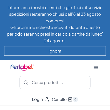
Salta
Informiamo i nostri clienti che gli uffici e il servizio
al
spedizioni resteranno chiusi dall’8 al 23 agosto
contenuto
compresi
Gli ordini e le richieste ricevuti durante questo
periodo saranno presi in carico a partire da lunedì
24 agosto.
Ignora
Login
Carrello
0