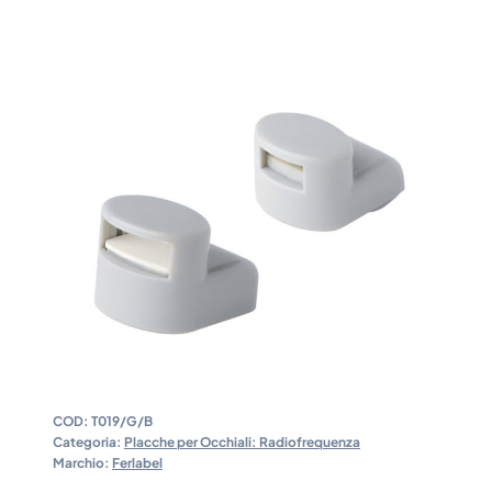
COD:
T019/G/B
Categoria:
Placche per Occhiali: Radiofrequenza
Marchio:
Ferlabel