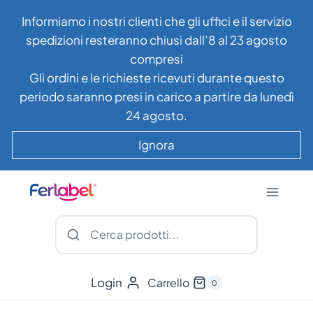
Salta
Informiamo i nostri clienti che gli uffici e il servizio
al
spedizioni resteranno chiusi dall’8 al 23 agosto
contenuto
compresi
Gli ordini e le richieste ricevuti durante questo
periodo saranno presi in carico a partire da lunedì
24 agosto.
Ignora
Login
Carrello
0