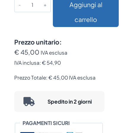
Piantana
Aggiungi al
Eliminacode
per
carrello
Chiocciola
a
Strappo
Prezzo unitario:
quantità
€ 45,00
IVA esclusa
IVA inclusa:
€ 54,90
Prezzo Totale:
€
45,00
IVA esclusa
Spedito in 2 giorni
PAGAMENTI SICURI