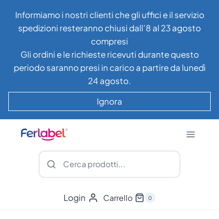
Salta
Informiamo i nostri clienti che gli uffici e il servizio
al
spedizioni resteranno chiusi dall’8 al 23 agosto
contenuto
compresi
Gli ordini e le richieste ricevuti durante questo
periodo saranno presi in carico a partire da lunedì
24 agosto.
Ignora
Login
Carrello
0