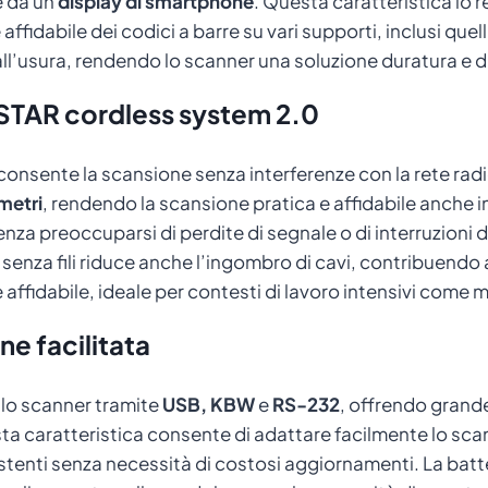
e da un
display di smartphone
. Questa caratteristica lo r
ffidabile dei codici a barre su vari supporti, inclusi quel
all’usura, rendendo lo scanner una soluzione duratura e d
 STAR cordless system 2.0
consente la scansione senza interferenze con la rete rad
metri
, rendendo la scansione pratica e affidabile anche
za preoccuparsi di perdite di segnale o di interruzioni do
e senza fili riduce anche l’ingombro di cavi, contribuendo 
fidabile, ideale per contesti di lavoro intensivi come m
ne facilitata
e lo scanner tramite
USB, KBW
e
RS-232
, offrendo grande
 caratteristica consente di adattare facilmente lo scann
stenti senza necessità di costosi aggiornamenti. La batte