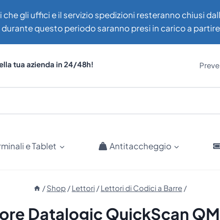
i che gli uffici e il servizio spedizioni resteranno chiusi d
uti durante questo periodo saranno presi in carico a partir
ella tua azienda in 24/48h!
Preven
rminali e Tablet
Antitaccheggio
/
Shop
/
Lettori
/
Lettori di Codici a Barre
/
tore Datalogic QuickScan QM