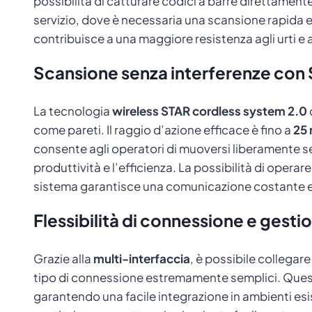
possibilità di catturare codici a barre direttament
servizio, dove è necessaria una scansione rapida e a
contribuisce a una maggiore resistenza agli urti e 
Scansione senza interferenze con
La tecnologia
wireless STAR cordless system 2.0
come pareti. Il raggio d’azione efficace è fino a
25 
consente agli operatori di muoversi liberamente sen
produttività e l’efficienza. La possibilità di operar
sistema garantisce una comunicazione costante e af
Flessibilità di connessione e gestio
Grazie alla
multi-interfaccia
, è possibile collegar
tipo di connessione estremamente semplici. Questa
garantendo una facile integrazione in ambienti esi