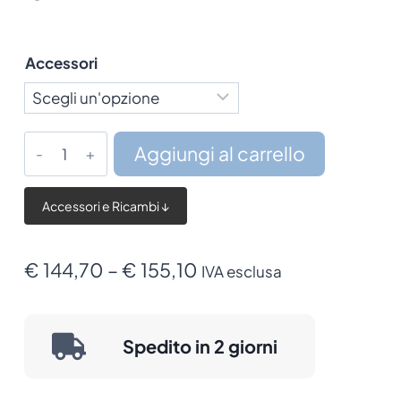
Accessori
Lettore
Aggiungi al carrello
Datalogic
QuickScan
Accessori e Ricambi ↓
QM2131
quantità
Fascia
€
144,70
–
€
155,10
IVA esclusa
di
prezzo:
Spedito in 2 giorni
da
€ 144,70