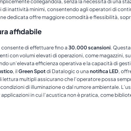
semplicemente collegandola, senza la necessità di una sta
di inattività minimi, consentendo agli operatori di continu
ione dedicata offre maggiore comodità e flessibilità, sopra
ra affidabile
 consente di effettuare fino a
30.000 scansioni
. Questa
ti con volumi elevati di operazioni, come magazzini, supe
ndo un’elevata efficienza operativa e la capacità di gesti
ustico
, il
Green Spot
di Datalogic o una
notifica LED
, off
di lettura multipli assicurano che l’operatore possa sem
ondizioni di illuminazione o dal rumore ambientale. L’us
r applicazioni in cui l’acustica non è pratica, come biblio