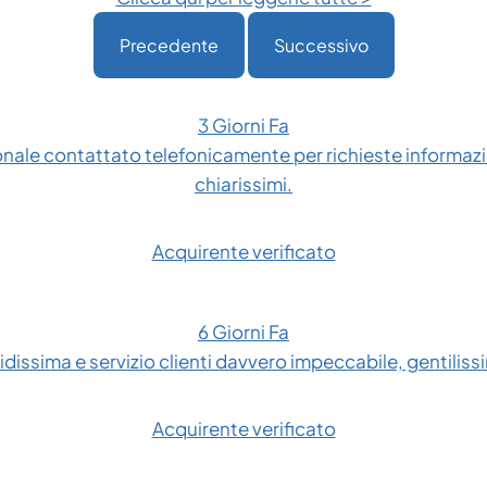
Precedente
Successivo
3 Giorni Fa
onale contattato telefonicamente per richieste informazio
chiarissimi.
Acquirente verificato
6 Giorni Fa
dissima e servizio clienti davvero impeccabile, gentilissim
Acquirente verificato