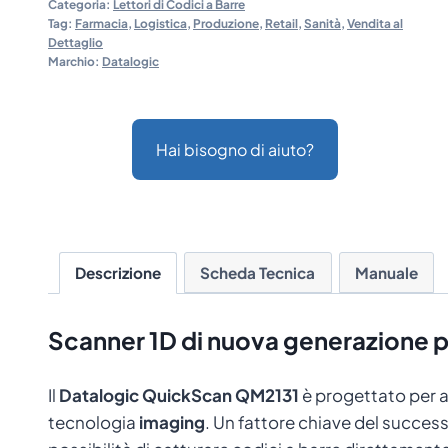
Categoria:
Lettori di Codici a Barre
Tag:
Farmacia
,
Logistica
,
Produzione
,
Retail
,
Sanità
,
Vendita al
Dettaglio
Marchio:
Datalogic
Hai bisogno di aiuto?
Descrizione
Scheda Tecnica
Manuale
Scanner 1D di nuova generazione p
Il
Datalogic QuickScan QM2131
è progettato per a
tecnologia
imaging
. Un fattore chiave del succes