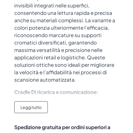
invisibili integrati nelle superfici,
consentendo una lettura rapida e precisa
anche su materiali complessi. La variante a
colori potenzia ulteriormente l’efficacia,
riconoscendo marcature su supporti
cromatici diversificati, garantendo
massima versatilità e precisione nelle
applicazioni retail e logistiche. Queste
soluzioni ottiche sono ideali per migliorare
la velocità e l’affidabilità nei processi di
scansione automatizzata.
Cradle Di ricarica e comunicazione:
Il cradle di ricarica e comunicazione per il
Leggi tutto
lettore di codici a barre Bluetooth consente
la ricarica rapida del dispositivo e la
trasmissione dati in tempo reale. È
Spedizione gratuita per ordini superiori a