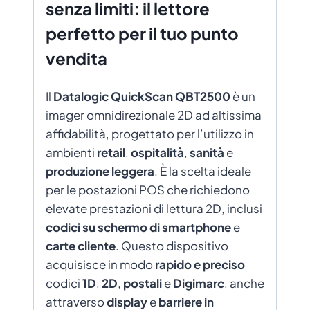
senza limiti: il lettore
perfetto per il tuo punto
vendita
Il
Datalogic QuickScan QBT2500
è un
imager omnidirezionale 2D ad altissima
affidabilità, progettato per l’utilizzo in
ambienti
retail
,
ospitalità
,
sanità
e
produzione leggera
. È la scelta ideale
per le postazioni POS che richiedono
elevate prestazioni di lettura 2D, inclusi
codici su schermo di smartphone
e
carte cliente
. Questo dispositivo
acquisisce in modo
rapido e preciso
codici
1D
,
2D
,
postali
e
Digimarc
, anche
attraverso
display
e
barriere in