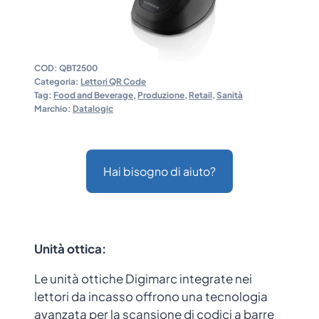
COD:
QBT2500
Categoria:
Lettori QR Code
Tag:
Food and Beverage
,
Produzione
,
Retail
,
Sanità
Marchio:
Datalogic
Hai bisogno di aiuto?
Unità ottica:
Le unità ottiche Digimarc integrate nei
lettori da incasso offrono una tecnologia
avanzata per la scansione di codici a barre