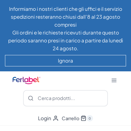
Salta
Informiamo i nostri clienti che gli uffici e il servizio
al
spedizioni resteranno chiusi dall’8 al 23 agosto
contenuto
compresi
Gli ordini e le richieste ricevuti durante questo
periodo saranno presi in carico a partire da lunedì
24 agosto.
Ignora
Login
Carrello
0