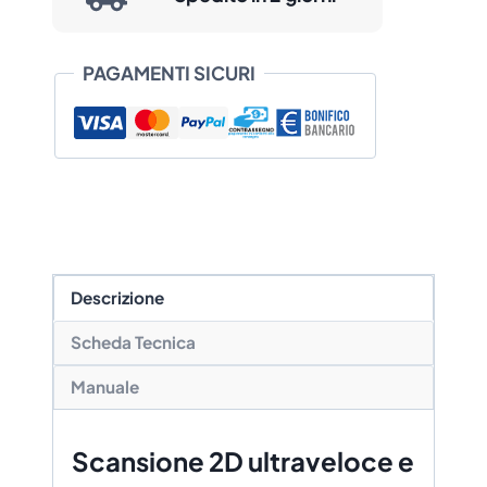
da
€ 116,64
PAGAMENTI SICURI
a
€ 190,31
Descrizione
Scheda Tecnica
Manuale
Scansione 2D ultraveloce e