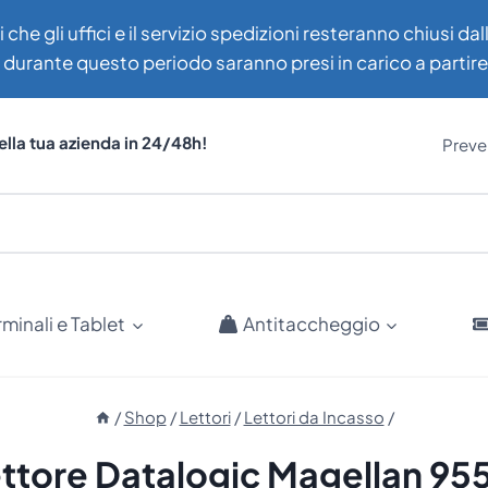
i che gli uffici e il servizio spedizioni resteranno chiusi d
uti durante questo periodo saranno presi in carico a partir
ella tua azienda in 24/48h!
Preven
rminali e Tablet
Antitaccheggio
/
Shop
/
Lettori
/
Lettori da Incasso
/
ttore Datalogic Magellan 95