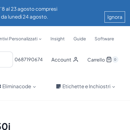
all’8 al 23 agosto compresi
e da lunedì 24 agosto.
Ignora
tivi Personalizzati
Insight
Guide
Software
Account
0687190674
Carrello
0
Eliminacode
Etichette e Inchiostri
50i