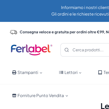
Salta
Informiamo i nostri client
al
Gli ordini e le richieste ricev
contenuto
Consegna veloce e gratuita per ordini oltre €99, N
Stampanti
Lettori
Te
Forniture Punto Vendita
Le