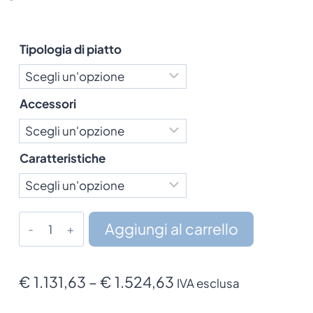
Tipologia di piatto
Accessori
Caratteristiche
Lettore
Aggiungi al carrello
Datalogic
Magellan
9550i
Fascia
€
1.131,63
–
€
1.524,63
IVA esclusa
quantità
di