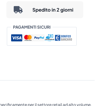
prezzo:
Spedito in 2 giorni
da
€ 1.131,63
PAGAMENTI SICURI
a
€ 1.524,63
cificamente per il settore retail ad alto volume,