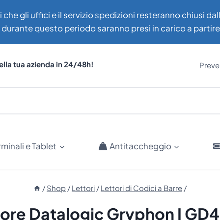
i che gli uffici e il servizio spedizioni resteranno chiusi d
uti durante questo periodo saranno presi in carico a partir
ella tua azienda in 24/48h!
Preven
rminali e Tablet
Antitaccheggio
/
Shop
/
Lettori
/
Lettori di Codici a Barre
/
tore Datalogic Gryphon I GD