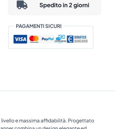
Spedito in 2 giorni
da
€ 80,16
PAGAMENTI SICURI
a
€ 86,73
 livello e massima affidabilità. Progettato
 scanner combina un design elegante ed