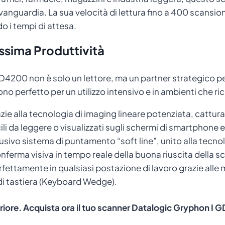
anguardia. La sua velocità di lettura fino a 400 scansio
 i tempi di attesa.
assima Produttività
D4200 non è solo un lettore, ma un partner strategico per
dono perfetto per un utilizzo intensivo e in ambienti che r
ie alla tecnologia di imaging lineare potenziata, cattura
ili da leggere o visualizzati sugli schermi di smartphone e
usivo sistema di puntamento “soft line”, unito alla tecno
ferma visiva in tempo reale della buona riuscita della s
rfettamente in qualsiasi postazione di lavoro grazie alle m
i tastiera (Keyboard Wedge).
uperiore. Acquista ora il tuo scanner Datalogic Gryphon I