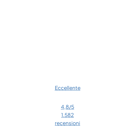
Eccellente
4,8
/5
1.582
recensioni