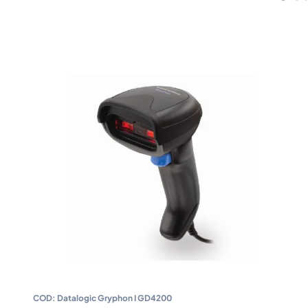
COD:
Datalogic Gryphon I GD4200