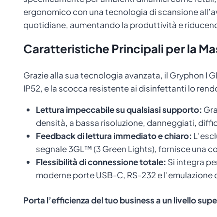
ergonomico con una tecnologia di scansione all’av
quotidiane, aumentando la produttività e riducendo
Caratteristiche Principali per la M
Grazie alla sua tecnologia avanzata, il Gryphon I G
IP52, e la scocca resistente ai disinfettanti lo ren
Lettura impeccabile su qualsiasi supporto:
Graz
densità, a bassa risoluzione, danneggiati, diffic
Feedback di lettura immediato e chiaro:
L’escl
segnale 3GL™ (3 Green Lights), fornisce una con
Flessibilità di connessione totale:
Si integra pe
moderne porte USB-C, RS-232 e l’emulazione d
Porta l’efficienza del tuo business a un livello s