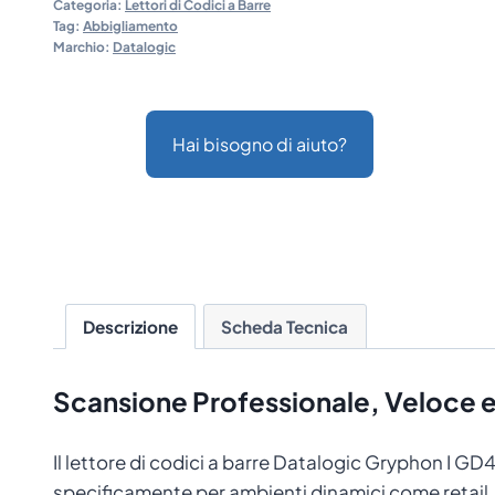
Categoria:
Lettori di Codici a Barre
Tag:
Abbigliamento
Marchio:
Datalogic
Hai bisogno di aiuto?
Descrizione
Scheda Tecnica
Scansione Professionale, Veloce e 
Il lettore di codici a barre Datalogic Gryphon I GD4
specificamente per ambienti dinamici come retail,