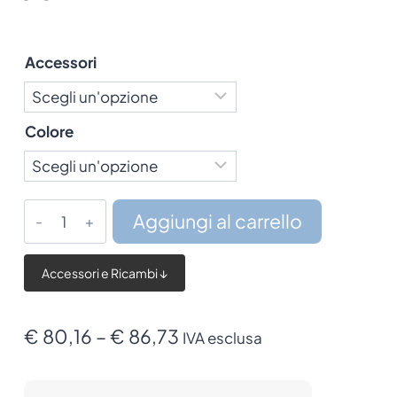
Accessori
Colore
Lettore
Aggiungi al carrello
Datalogic
Gryphon
Accessori e Ricambi ↓
I
GD4200
quantità
Fascia
€
80,16
–
€
86,73
IVA esclusa
di
prezzo: