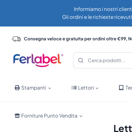
Salta
Informiamo i nostri client
al
Gli ordini e le richieste ricev
contenuto
Consegna veloce e gratuita per ordini oltre €99, N
Stampanti
Lettori
Te
Forniture Punto Vendita
Let