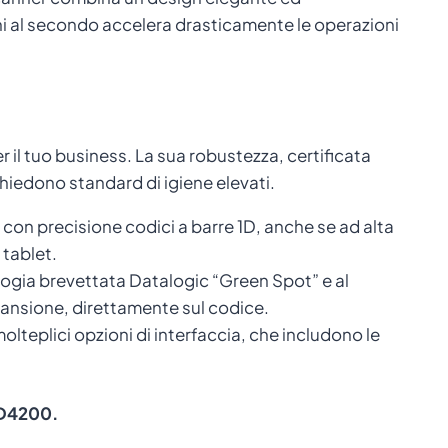
ni al secondo accelera drasticamente le operazioni
 il tuo business. La sua robustezza, certificata
ichiedono standard di igiene elevati.
 con precisione codici a barre 1D, anche se ad alta
 tablet.
logia brevettata Datalogic “Green Spot” e al
cansione, direttamente sul codice.
olteplici opzioni di interfaccia, che includono le
 GD4200.