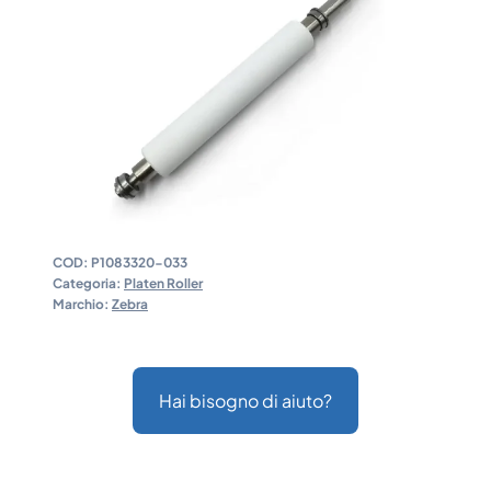
COD:
P1083320-033
Categoria:
Platen Roller
Marchio:
Zebra
Hai bisogno di aiuto?