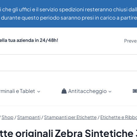
i che gli uffici e il servizio spedizioni resteranno chiusi d
uti durante questo periodo saranno presi in carico a partir
ella tua azienda in 24/48h!
Preven
rminali e Tablet
Antitaccheggio
/
Shop
/
Stampanti
/
Stampanti per Etichette
/
Etichette e Ribb
tte originali Zebra Sintetich