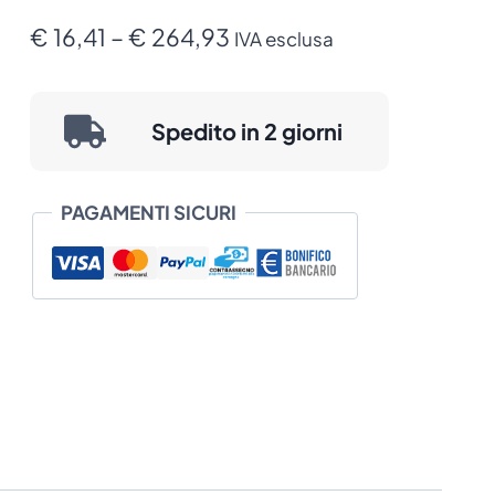
Zebra
Sintetiche
Fascia
€
16,41
–
€
264,93
IVA esclusa
3000T
di
quantità
prezzo:
Spedito in 2 giorni
da
€ 16,41
PAGAMENTI SICURI
a
€ 264,93