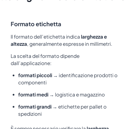
Formato etichetta
Il formato dell’etichetta indica
larghezza e
altezza
, generalmente espresse in millimetri.
La scelta del formato dipende
dall’applicazione:
formati piccoli
→ identificazione prodotti o
componenti
formati medi
→ logistica e magazzino
formati grandi
→ etichette per pallet o
spedizioni
È sempre necessario verificare la
larghezza