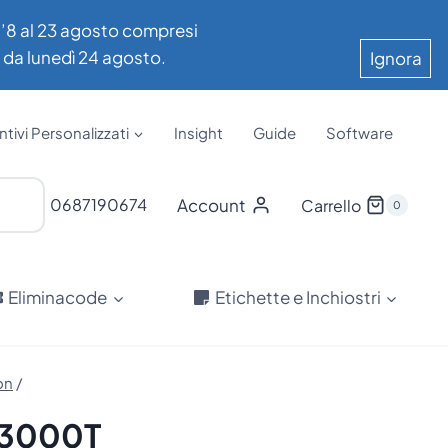
all’8 al 23 agosto compresi
e da lunedì 24 agosto.
Ignora
tivi Personalizzati
Insight
Guide
Software
Account
0687190674
Carrello
0
Eliminacode
Etichette e Inchiostri
on
/
e 3000T