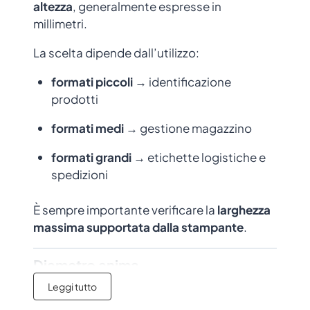
altezza
, generalmente espresse in
millimetri.
La scelta dipende dall’utilizzo:
formati piccoli
→ identificazione
prodotti
formati medi
→ gestione magazzino
formati grandi
→ etichette logistiche e
spedizioni
È sempre importante verificare la
larghezza
massima supportata dalla stampante
.
Diametro anima
Leggi tutto
Il diametro anima indica il
diametro interno