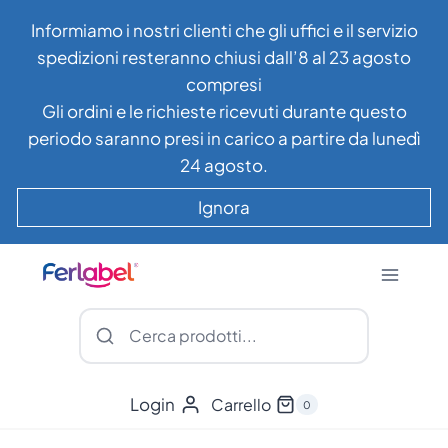
Salta
Informiamo i nostri clienti che gli uffici e il servizio
al
spedizioni resteranno chiusi dall’8 al 23 agosto
contenuto
compresi
Gli ordini e le richieste ricevuti durante questo
periodo saranno presi in carico a partire da lunedì
24 agosto.
Ignora
Login
Carrello
0