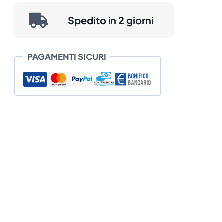
Vellum
prezzo:
quantità
Spedito in 2 giorni
da
€ 4,28
PAGAMENTI SICURI
a
€ 88,00