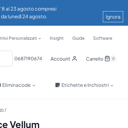
all’8 al 23 agosto compresi
e da lunedì 24 agosto.
Ignora
tivi Personalizzati
Insight
Guide
Software
Account
0687190674
Carrello
0
Eliminacode
Etichette e Inchiostri
on
/
ce Vellum