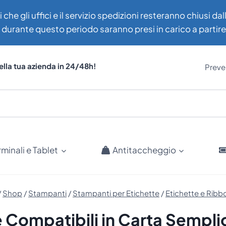
i che gli uffici e il servizio spedizioni resteranno chiusi d
uti durante questo periodo saranno presi in carico a partir
ella tua azienda in 24/48h!
Preven
rminali e Tablet
Antitaccheggio
/
Shop
/
Stampanti
/
Stampanti per Etichette
/
Etichette e Ribb
e Compatibili in Carta Sempli