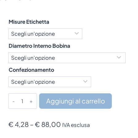
Misure Etichetta
Diametro Interno Bobina
Confezionamento
Etichette
Aggiungi al carrello
Compatibili
in
Carta
Fascia
€
4,28
–
€
88,00
IVA esclusa
Semplice
di