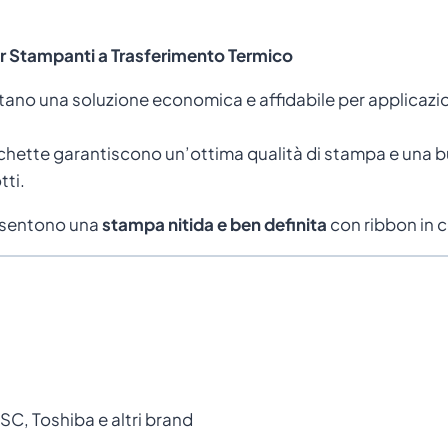
Diametro esterno rotolo
er Stampanti a Trasferimento Termico
Il diametro esterno indica la
dimensione totale
del rotolo di etichette
.
ano una soluzione economica e affidabile per applicazio
Rotoli più grandi permettono:
ichette garantiscono un’ottima qualità di stampa e una b
maggiore autonomia di stampa
tti.
meno sostituzioni del rotolo
consentono una
stampa nitida e ben definita
con ribbon in c
maggiore efficienza operativa
Le stampanti desktop supportano rotoli più
piccoli rispetto alle stampanti industriali.
C, Toshiba e altri brand