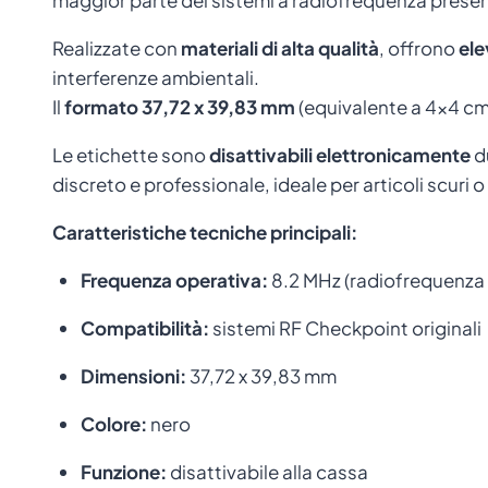
maggior parte dei sistemi a radiofrequenza presen
Realizzate con
materiali di alta qualità
, offrono
ele
interferenze ambientali.
Il
formato 37,72 x 39,83 mm
(equivalente a 4×4 c
Le etichette sono
disattivabili elettronicamente
du
discreto e professionale, ideale per articoli scuri 
Caratteristiche tecniche principali:
Frequenza operativa:
8.2 MHz (radiofrequenza
Compatibilità:
sistemi RF Checkpoint originali
Dimensioni:
37,72 x 39,83 mm
Colore:
nero
Funzione:
disattivabile alla cassa