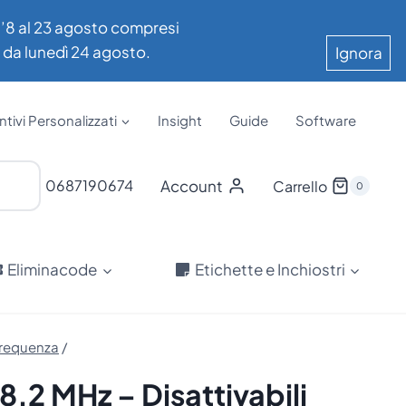
all’8 al 23 agosto compresi
e da lunedì 24 agosto.
Ignora
tivi Personalizzati
Insight
Guide
Software
Account
0687190674
Carrello
0
Eliminacode
Etichette e Inchiostri
frequenza
/
.2 MHz – Disattivabili