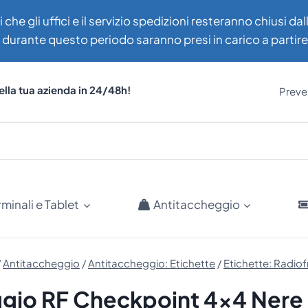
i che gli uffici e il servizio spedizioni resteranno chiusi d
uti durante questo periodo saranno presi in carico a partir
ella tua azienda in 24/48h!
Preven
rminali e Tablet
Antitaccheggio
/
Antitaccheggio
/
Antitaccheggio: Etichette
/
Etichette: Radio
gio RF Checkpoint 4×4 Nere 8