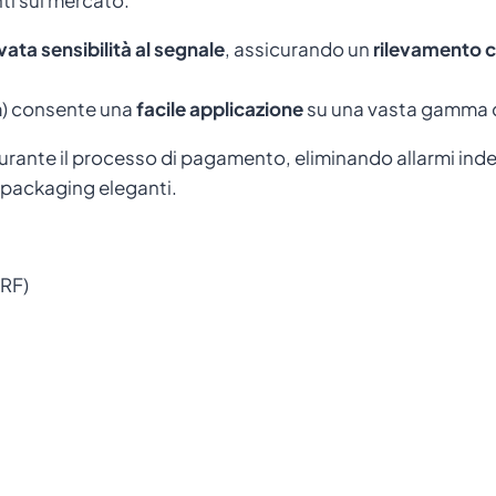
ti sul mercato.
vata sensibilità al segnale
, assicurando un
rilevamento 
m) consente una
facile applicazione
su una vasta gamma d
rante il processo di pagamento, eliminando allarmi indesi
o packaging eleganti.
 RF)