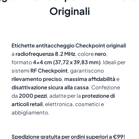
Originali
Etichette antitaccheggio Checkpoint originali
a
radiofrequenza 8.2 MHz
, colore
nero
,
formato
4×4 cm (37,72 x 39,83 mm)
. Ideali per
sistemi
RF Checkpoint
, garantiscono
rilevamento preciso
,
massima affidabilità
e
disattivazione sicura alla cassa
. Confezione
da
2000 pezzi
, adatte per la
protezione di
articoli retail
, elettronica, cosmetici e
abbigliamento.
Spedizione gratuita per ordini superiori a €99!