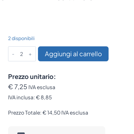
2 disponibili
Etichetta
Aggiungi al carrello
Antitaccheggio
RF
Checkpoint
Prezzo unitario:
4×4
€ 7,25
IVA esclusa
Nere
IVA inclusa:
€ 8,85
8.2
MHz
Prezzo Totale:
€
14,50
IVA esclusa
–
Disattivabili
Originali