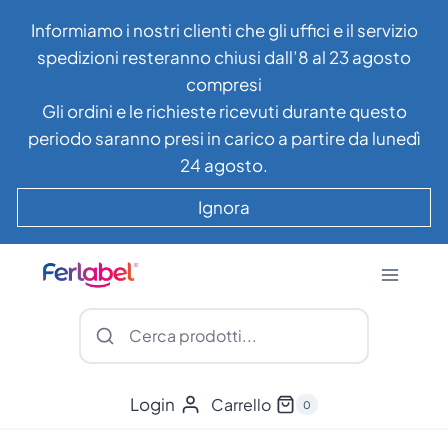
Salta
Informiamo i nostri clienti che gli uffici e il servizio
al
spedizioni resteranno chiusi dall’8 al 23 agosto
contenuto
compresi
Gli ordini e le richieste ricevuti durante questo
periodo saranno presi in carico a partire da lunedì
24 agosto.
Ignora
Login
Carrello
0