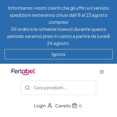
Salta
Informiamo i nostri clienti che gli uffici e il servizio
al
spedizioni resteranno chiusi dall’8 al 23 agosto
contenuto
compresi
Gli ordini e le richieste ricevuti durante questo
periodo saranno presi in carico a partire da lunedì
24 agosto.
Ignora
Login
Carrello
0