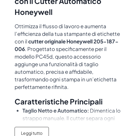
con il Cutter Automatico
Honeywell
Ottimizza il flusso di lavoro e aumenta
l’efficienza della tua stampante di etichette
con il
cutter originale Honeywell 205-187-
006
. Progettato specificamente per il
modello PC45d, questo accessorio
aggiunge una funzionalità di taglio
automatico, precisa e affidabile,
trasformando ogni stampa in un’etichetta
perfettamente rifinita.
Caratteristiche Principali
Taglio Netto e Automatico:
Dimentica lo
strappo manuale. Il cutter separa ogni
etichetta o ricevuta in modo pulito
subito dopo la stampa, garantendo una
Leggi tutto