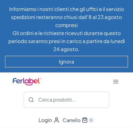
Salta
Informiamo i nostri clienti che gli uffici e il servizio
al
spedizioni resteranno chiusi dall’8 al 23 agosto
contenuto
compresi
Gli ordini e le richieste ricevuti durante questo
periodo saranno presi in carico a partire da lunedì
24 agosto.
Ignora
Login
Carrello
0