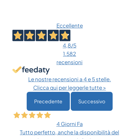
prodotto
a
ha
€ 617,25
più
Eccellente
varianti.
Le
opzioni
4,8
/5
possono
1.582
essere
recensioni
scelte
nella
Le nostre recensioni a 4 e 5 stelle.
pagina
Clicca qui per leggerle tutte >
del
Precedente
Successivo
prodotto
4 Giorni Fa
Tutto perfetto, anche la disponibilità del