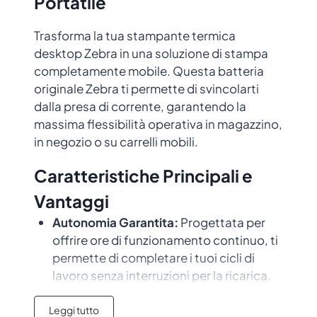
Portatile
Trasforma la tua stampante termica
desktop Zebra in una soluzione di stampa
completamente mobile. Questa batteria
originale Zebra ti permette di svincolarti
dalla presa di corrente, garantendo la
massima flessibilità operativa in magazzino,
in negozio o su carrelli mobili.
Caratteristiche Principali e
Vantaggi
Autonomia Garantita:
Progettata per
offrire ore di funzionamento continuo, ti
permette di completare i tuoi cicli di
lavoro senza interruzioni per la ricarica.
Prodotto Originale Zebra:
Essendo un
componente ufficiale (SKU: P1080383-
Leggi tutto