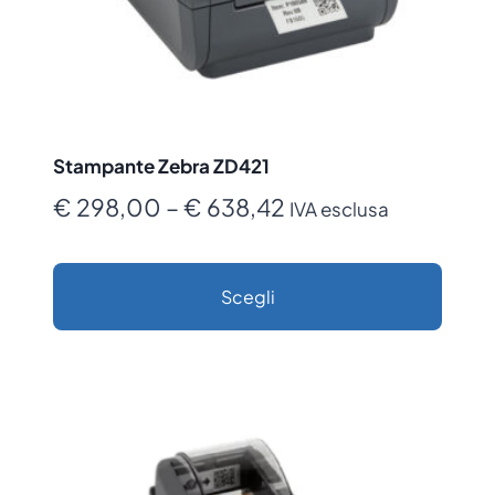
Stampante Zebra ZD421
Fascia
€
298,00
–
€
638,42
IVA esclusa
di
prezzo:
Scegli
da
Questo
€ 298,00
prodotto
a
ha
€ 638,42
più
varianti.
Le