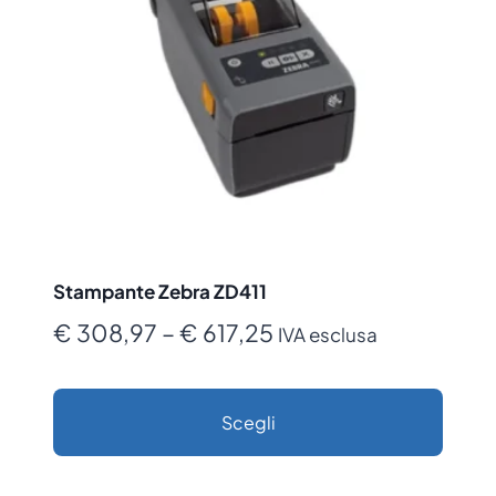
opzioni
possono
essere
scelte
nella
pagina
del
prodotto
Stampante Zebra ZD411
Fascia
€
308,97
–
€
617,25
IVA esclusa
di
prezzo:
Scegli
da
Questo
€ 308,97