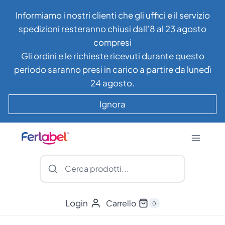
Salta
Informiamo i nostri clienti che gli uffici e il servizio
al
spedizioni resteranno chiusi dall’8 al 23 agosto
contenuto
compresi
Gli ordini e le richieste ricevuti durante questo
periodo saranno presi in carico a partire da lunedì
24 agosto.
Ignora
Login
Carrello
0