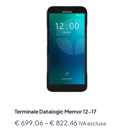
Terminale Datalogic Memor 12-17
Fascia
€
699,06
–
€
822,46
IVA esclusa
di