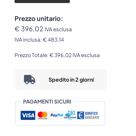
quantità
accessorio supporta le operazioni
quotidiane delle aziende che richiedono
soluzioni mobili robuste e affidabili per la
Prezzo unitario:
gestione dell’inventario, la scansione di
€ 396,02
IVA esclusa
codici a barre e la comunicazione sul
IVA inclusa:
€ 483,14
campo.
Prezzo Totale:
€
396,02
IVA esclusa
Spedito in 2 giorni
PAGAMENTI SICURI