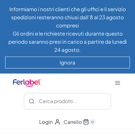
Salta
Informiamo i nostri clienti che gli uffici e il servizio
al
spedizioni resteranno chiusi dall’8 al 23 agosto
contenuto
compresi
Gli ordini e le richieste ricevuti durante questo
periodo saranno presi in carico a partire da lunedì
24 agosto.
Ignora
Login
Carrello
0