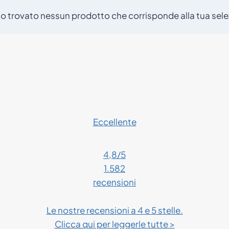
o trovato nessun prodotto che corrisponde alla tua sele
Eccellente
4,8
/5
1.582
recensioni
Le nostre recensioni a 4 e 5 stelle.
Clicca qui per leggerle tutte >