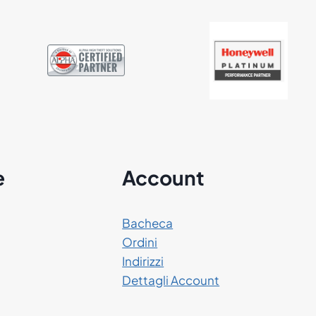
e
Account
Bacheca
Ordini
Indirizzi
Dettagli Account