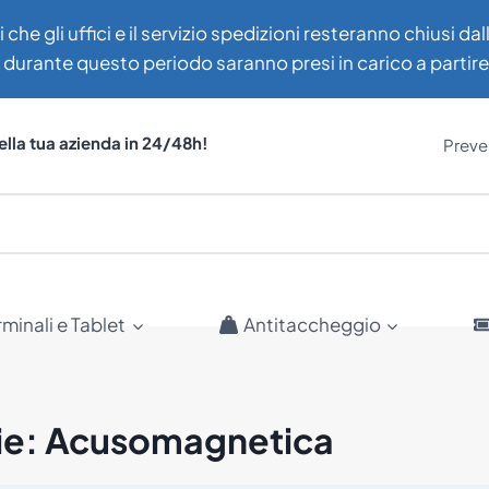
i che gli uffici e il servizio spedizioni resteranno chiusi d
uti durante questo periodo saranno presi in carico a partir
ella tua azienda in 24/48h!
Preven
rminali e Tablet
Antitaccheggio
ie: Acusomagnetica