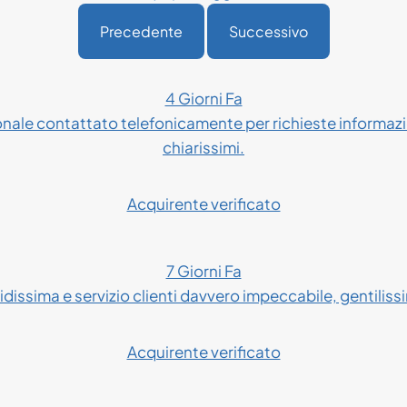
Precedente
Successivo
4 Giorni Fa
onale contattato telefonicamente per richieste informazio
chiarissimi.
Acquirente verificato
7 Giorni Fa
dissima e servizio clienti davvero impeccabile, gentilissim
Acquirente verificato