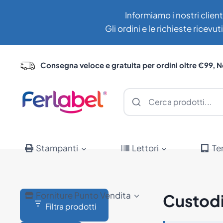
Salta
Informiamo i nostri client
al
Gli ordini e le richieste ricev
contenuto
Consegna veloce e gratuita per ordini oltre €99, N
Stampanti
Lettori
Te
Forniture Punto Vendita
Custod
Filtra prodotti