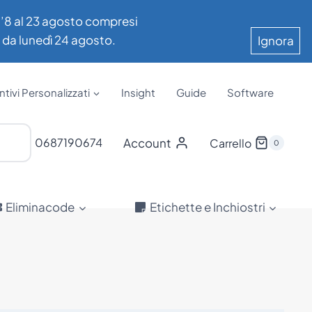
all’8 al 23 agosto compresi
e da lunedì 24 agosto.
Ignora
tivi Personalizzati
Insight
Guide
Software
Account
0687190674
Carrello
0
Eliminacode
Etichette e Inchiostri