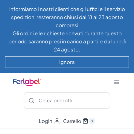
Salta
Informiamo i nostri clienti che gli uffici e il servizio
al
spedizioni resteranno chiusi dall’8 al 23 agosto
contenuto
compresi
Gli ordini e le richieste ricevuti durante questo
periodo saranno presi in carico a partire da lunedì
24 agosto.
Ignora
Login
Carrello
0