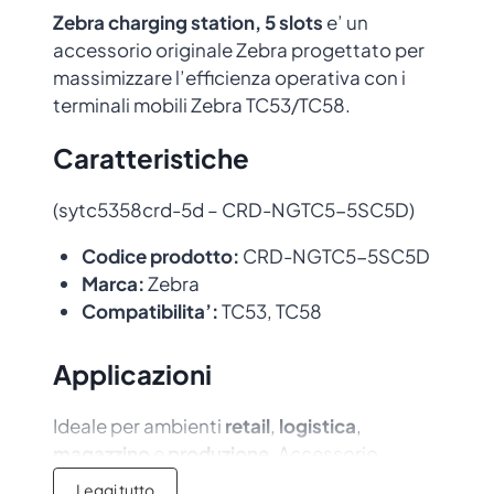
Zebra charging station, 5 slots
e’ un
accessorio originale Zebra progettato per
massimizzare l’efficienza operativa con i
terminali mobili Zebra TC53/TC58.
Caratteristiche
(sytc5358crd-5d – CRD-NGTC5-5SC5D)
Codice prodotto:
CRD-NGTC5-5SC5D
Marca:
Zebra
Compatibilita’:
TC53, TC58
Applicazioni
Ideale per ambienti
retail
,
logistica
,
magazzino
e
produzione
. Accessorio
originale con garanzia del produttore.
Leggi tutto