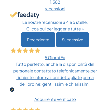
1.582
essere
recensioni
scelte
nella
Le nostre recensioni a 4 e 5 stelle.
pagina
Clicca qui per leggerle tutte >
del
Precedente
Successivo
prodotto
5 Giorni Fa
Tutto perfetto, anche la disponibilità del
personale contattato telefonicamente per
richieste informazioni dettagliate prima
dell'ordine: gentilissimi e chiarissimi.
Acquirente verificato