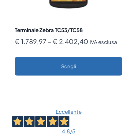
Terminale Zebra TC53/TC58
Fascia
€
1.789,97
–
€
2.402,40
IVA esclusa
di
prezzo:
Scegli
da
Questo
€ 1.789,97
prodotto
a
ha
€ 2.402,40
più
Eccellente
varianti.
Le
opzioni
4,8
/5
possono