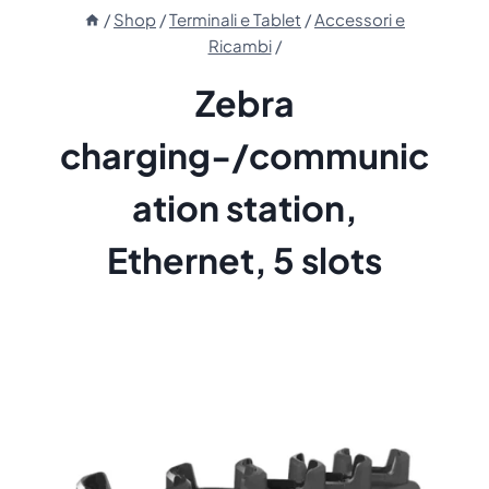
/
Shop
/
Terminali e Tablet
/
Accessori e
Ricambi
/
Zebra
charging-/communic
ation station,
Ethernet, 5 slots