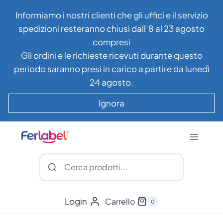
Salta
Informiamo i nostri clienti che gli uffici e il servizio
al
spedizioni resteranno chiusi dall’8 al 23 agosto
contenuto
compresi
Gli ordini e le richieste ricevuti durante questo
periodo saranno presi in carico a partire da lunedì
24 agosto.
Ignora
Login
Carrello
0