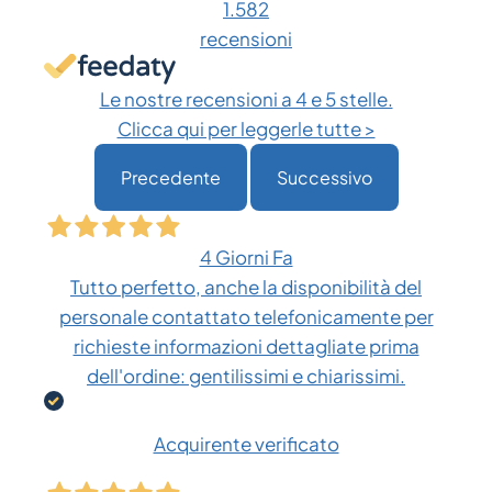
1.582
essere
recensioni
scelte
nella
Le nostre recensioni a 4 e 5 stelle.
pagina
Clicca qui per leggerle tutte >
del
Precedente
Successivo
prodotto
4 Giorni Fa
Tutto perfetto, anche la disponibilità del
personale contattato telefonicamente per
richieste informazioni dettagliate prima
dell'ordine: gentilissimi e chiarissimi.
Acquirente verificato