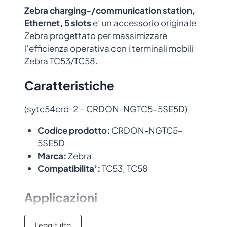
Zebra charging-/communication station,
Ethernet, 5 slots
e’ un accessorio originale
Zebra progettato per massimizzare
l’efficienza operativa con i terminali mobili
Zebra TC53/TC58.
Caratteristiche
(sytc54crd-2 – CRDON-NGTC5-5SE5D)
Codice prodotto:
CRDON-NGTC5-
5SE5D
Marca:
Zebra
Compatibilita’:
TC53, TC58
Applicazioni
Ideale per ambienti
retail
,
logistica
,
Leggi tutto