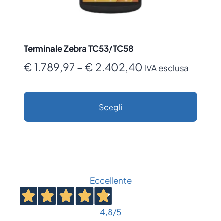
Terminale Zebra TC53/TC58
Fascia
€
1.789,97
–
€
2.402,40
IVA esclusa
di
prezzo:
Scegli
da
Questo
€ 1.789,97
prodotto
a
ha
€ 2.402,40
più
Eccellente
varianti.
Le
opzioni
4,8
/5
possono