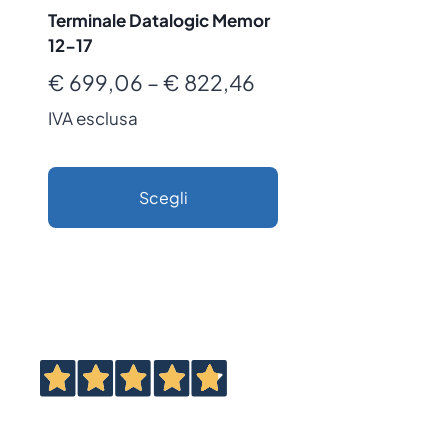
Terminale Datalogic Memor
12-17
Fascia
€
699,06
–
€
822,46
di
IVA esclusa
prezzo:
da
Scegli
€ 699,06
Questo
a
prodotto
€ 822,46
ha
più
varianti.
Le
opzioni
possono