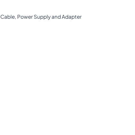
aziende che richiedono soluzioni mobili
robuste e affidabili per la gestione
 Cable, Power Supply and Adapter
dell’inventario, la scansione di codici a barre e
la comunicazione sul campo.