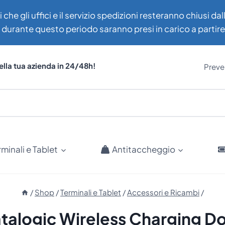
i che gli uffici e il servizio spedizioni resteranno chiusi d
uti durante questo periodo saranno presi in carico a partir
ella tua azienda in 24/48h!
Preven
rminali e Tablet
Antitaccheggio
/
Shop
/
Terminali e Tablet
/
Accessori e Ricambi
/
talogic Wireless Charging D