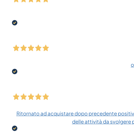
o
Ritornato ad acquistare dopo precedente positiva
delle attività da svolgere