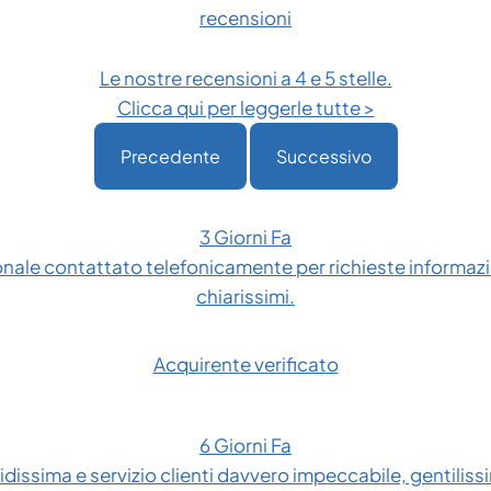
recensioni
Le nostre recensioni a 4 e 5 stelle.
Clicca qui per leggerle tutte >
Precedente
Successivo
3 Giorni Fa
onale contattato telefonicamente per richieste informazio
chiarissimi.
Acquirente verificato
6 Giorni Fa
dissima e servizio clienti davvero impeccabile, gentilissim