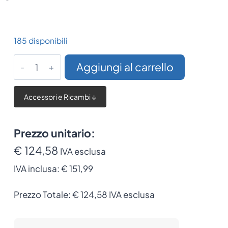
185 disponibili
Datalogic
Aggiungi al carrello
Wireless
Charging
Accessori e Ricambi ↓
Dock
quantità
Prezzo unitario:
€ 124,58
IVA esclusa
IVA inclusa:
€ 151,99
Prezzo Totale:
€
124,58
IVA esclusa