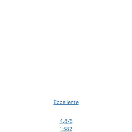
Eccellente
4,8
/5
1.582