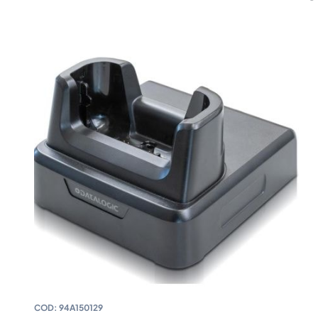
COD:
94A150129