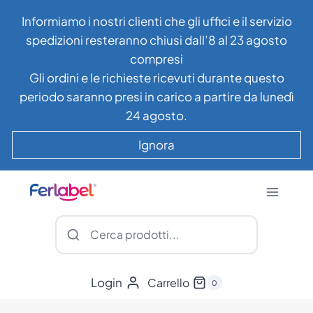
Salta
Informiamo i nostri clienti che gli uffici e il servizio
al
spedizioni resteranno chiusi dall’8 al 23 agosto
contenuto
compresi
Gli ordini e le richieste ricevuti durante questo
periodo saranno presi in carico a partire da lunedì
24 agosto.
Ignora
Login
Carrello
0