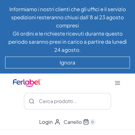
Salta
Informiamo i nostri clienti che gli uffici e il servizio
al
spedizioni resteranno chiusi dall’8 al 23 agosto
contenuto
compresi
Gli ordini e le richieste ricevuti durante questo
periodo saranno presi in carico a partire da lunedì
24 agosto.
Ignora
Login
Carrello
0