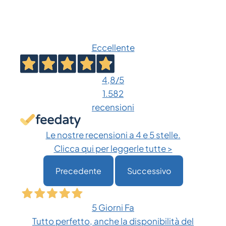
prodotto
a
ha
€ 1.876,51
più
Eccellente
varianti.
Le
opzioni
4,8
/5
possono
1.582
essere
recensioni
scelte
nella
Le nostre recensioni a 4 e 5 stelle.
pagina
Clicca qui per leggerle tutte >
del
Precedente
Successivo
prodotto
5 Giorni Fa
Tutto perfetto, anche la disponibilità del