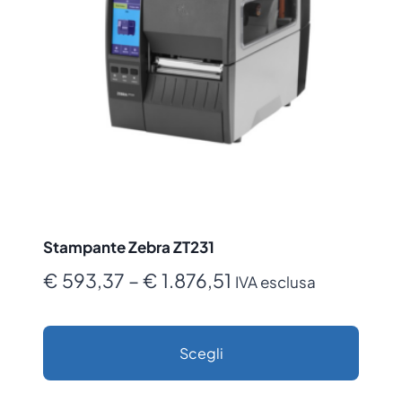
Stampante Zebra ZT231
Fascia
€
593,37
–
€
1.876,51
IVA esclusa
di
prezzo:
Scegli
da
Questo
€ 593,37