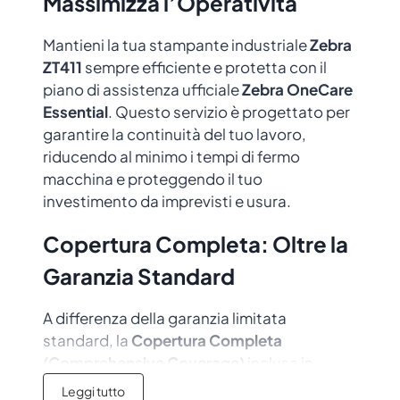
Massimizza l’Operatività
Mantieni la tua stampante industriale
Zebra
ZT411
sempre efficiente e protetta con il
piano di assistenza ufficiale
Zebra OneCare
Essential
. Questo servizio è progettato per
garantire la continuità del tuo lavoro,
riducendo al minimo i tempi di fermo
macchina e proteggendo il tuo
investimento da imprevisti e usura.
Copertura Completa: Oltre la
Garanzia Standard
A differenza della garanzia limitata
standard, la
Copertura Completa
(Comprehensive Coverage)
inclusa in
questo piano ti tutela anche in caso di danni
Leggi tutto