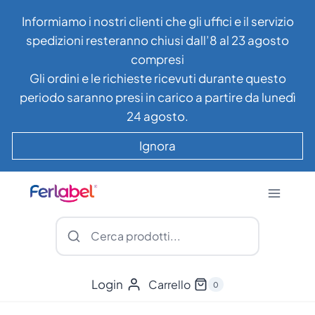
Salta
Informiamo i nostri clienti che gli uffici e il servizio
al
spedizioni resteranno chiusi dall’8 al 23 agosto
contenuto
compresi
Gli ordini e le richieste ricevuti durante questo
periodo saranno presi in carico a partire da lunedì
24 agosto.
Ignora
Login
Carrello
0